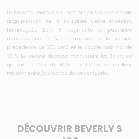
Le nouveau moteur 400 hpe est plus qu'une simple
Le
augmentation de la cylindrée. Cette évolution,
ch
homologuée Euro 5, augmente la puissance
fa
maximale de 17 % par rapport à la version
du
précédente de 350 cm3 et le couple maximal de
av
30 %. Le moteur dépasse maintenant les 35 ch, ce
sa
qui fait du Beverly 400 le véhicule au meilleur
de
rapport poids/puissance de sa catégorie.
de
DÉCOUVRIR BEVERLY S