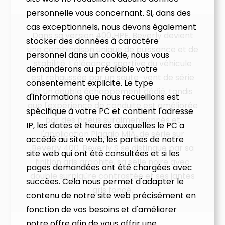
personnelle vous concernant. Si, dans des
cas exceptionnels, nous devons également
Dans sa version 400 HPE, Beverly devient
stocker des données à caractère
une combinaison unique de puissance et de
personnel dans un cookie, nous vous
stabilité. L'élégance sportive du véhicule
demanderons au préalable votre
est rehaussée par un saute-vent de série
consentement explicite. Le type
et un double échappement dédié, tandis
d'informations que nous recueillons est
que l'expérience de conduite est améliorée
spécifique à votre PC et contient l'adresse
par des pneus surdimensionnés et
IP, les dates et heures auxquelles le PC a
l'application Piaggio MIA, de série sur
accédé au site web, les parties de notre
Beverly 400. Beverly S se distingue par sa
site web qui ont été consultées et si les
finition gris graphite, sa selle noire avec
pages demandées ont été chargées avec
double surpiqûre contrastée et ses jantes
succèes. Cela nous permet d'adapter le
gris foncé.
contenu de notre site web précisément en
fonction de vos besoins et d'améliorer
notre offre afin de vous offrir une