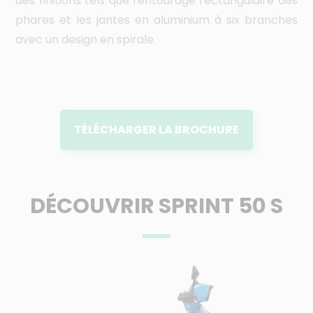
des finitions tels que l'entourage rectangulaire des
ro
phares et les jantes en aluminium à six branches
5 
avec un design en spirale.
co
TÉLÉCHARGER LA BROCHURE
DÉCOUVRIR SPRINT 50 S