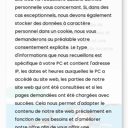
personnelle vous concernant. Si, dans des
La Vespa Sprint a été créée pour
cas exceptionnels, nous devons également
transformer même le trajet le plus banal
stocker des données à caractère
en une sortie inoubliable. Dotée de
personnel dans un cookie, nous vous
nombreuses fonctionnalités avancées et
demanderons au préalable votre
conçue pour offrir une stabilité et une
consentement explicite. Le type
maniabilité de première classe, elle incarne
d'informations que nous recueillons est
le caractère et l'audace moderne.
spécifique à votre PC et contient l'adresse
IP, les dates et heures auxquelles le PC a
accédé au site web, les parties de notre
site web qui ont été consultées et si les
pages demandées ont été chargées avec
succèes. Cela nous permet d'adapter le
contenu de notre site web précisément en
fonction de vos besoins et d'améliorer
notre offre afin de vous offrir une