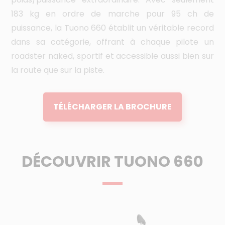
183 kg en ordre de marche pour 95 ch de
La
puissance, la Tuono 660 établit un véritable record
fo
dans sa catégorie, offrant à chaque pilote un
in
roadster naked, sportif et accessible aussi bien sur
ré
la route que sur la piste.
ap
TÉLÉCHARGER LA BROCHURE
DÉCOUVRIR TUONO 660