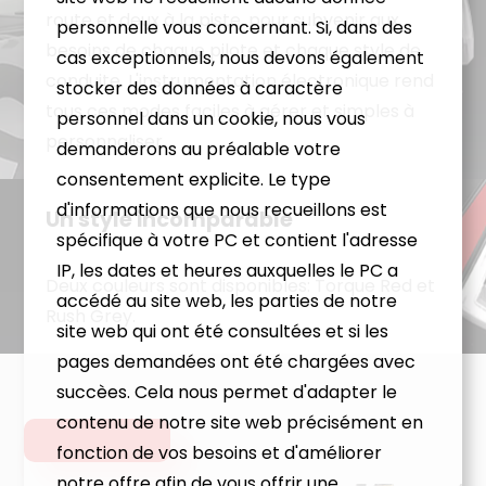
route et deux à la piste, pour subvenir aux
personnelle vous concernant. Si, dans des
besoins de chaque pilote et chaque style de
cas exceptionnels, nous devons également
conduite. L'instrumentation électronique rend
stocker des données à caractère
tous ces modes faciles à gérer et simples à
personnel dans un cookie, nous vous
personnaliser.
demanderons au préalable votre
consentement explicite. Le type
d'informations que nous recueillons est
Un style incomparable
spécifique à votre PC et contient l'adresse
IP, les dates et heures auxquelles le PC a
Deux couleurs sont disponibles: Torque Red et
accédé au site web, les parties de notre
Rush Grey.
site web qui ont été consultées et si les
pages demandées ont été chargées avec
succèes. Cela nous permet d'adapter le
contenu de notre site web précisément en
fonction de vos besoins et d'améliorer
notre offre afin de vous offrir une