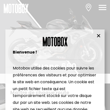
Bienvenue !
Tuono 660
Motobox utilise des cookies pour suivre les
préférences des visiteurs et pour optimiser
le site web en conséquence. Un cookie est
un petit fichier texte qui est
Maître de chaque route
temporairement stocké sur votre disque
dur par un site web. Les cookies de notre
Cinq modes de conduite, trois dédiés à la
site web ne recueillent aucune donnée